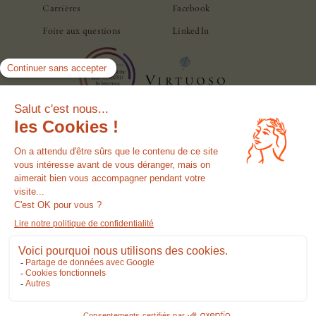
Carrières
Facebook
Foire aux questions
LinkedIn
©casamontiroma. Tous droits réservés.
Politique de
Politique de
Politique en matière
Conditions
l'hôtel
confidentialité
de cookies
d'utilisation